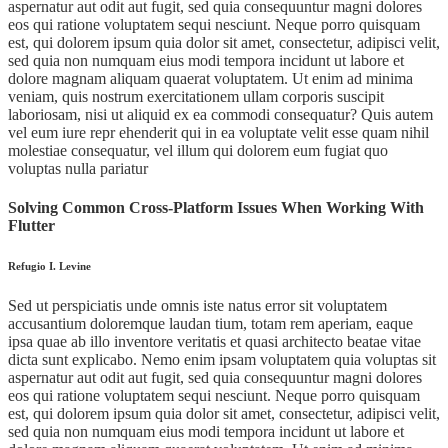
aspernatur aut odit aut fugit, sed quia consequuntur magni dolores
eos qui ratione voluptatem sequi nesciunt. Neque porro quisquam
est, qui dolorem ipsum quia dolor sit amet, consectetur, adipisci velit,
sed quia non numquam eius modi tempora incidunt ut labore et
dolore magnam aliquam quaerat voluptatem. Ut enim ad minima
veniam, quis nostrum exercitationem ullam corporis suscipit
laboriosam, nisi ut aliquid ex ea commodi consequatur? Quis autem
vel eum iure repr ehenderit qui in ea voluptate velit esse quam nihil
molestiae consequatur, vel illum qui dolorem eum fugiat quo
voluptas nulla pariatur
Solving Common Cross-Platform Issues When Working With
Flutter
Refugio I. Levine
Sed ut perspiciatis unde omnis iste natus error sit voluptatem
accusantium doloremque laudan tium, totam rem aperiam, eaque
ipsa quae ab illo inventore veritatis et quasi architecto beatae vitae
dicta sunt explicabo. Nemo enim ipsam voluptatem quia voluptas sit
aspernatur aut odit aut fugit, sed quia consequuntur magni dolores
eos qui ratione voluptatem sequi nesciunt. Neque porro quisquam
est, qui dolorem ipsum quia dolor sit amet, consectetur, adipisci velit,
sed quia non numquam eius modi tempora incidunt ut labore et