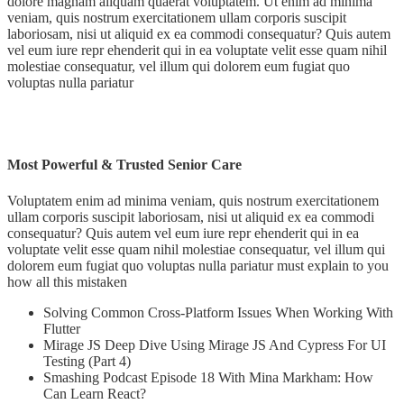
dolore magnam aliquam quaerat voluptatem. Ut enim ad minima
veniam, quis nostrum exercitationem ullam corporis suscipit
laboriosam, nisi ut aliquid ex ea commodi consequatur? Quis autem
vel eum iure repr ehenderit qui in ea voluptate velit esse quam nihil
molestiae consequatur, vel illum qui dolorem eum fugiat quo
voluptas nulla pariatur
Most Powerful & Trusted Senior Care
Voluptatem enim ad minima veniam, quis nostrum exercitationem
ullam corporis suscipit laboriosam, nisi ut aliquid ex ea commodi
consequatur? Quis autem vel eum iure repr ehenderit qui in ea
voluptate velit esse quam nihil molestiae consequatur, vel illum qui
dolorem eum fugiat quo voluptas nulla pariatur must explain to you
how all this mistaken
Solving Common Cross-Platform Issues When Working With
Flutter
Mirage JS Deep Dive Using Mirage JS And Cypress For UI
Testing (Part 4)
Smashing Podcast Episode 18 With Mina Markham: How
Can Learn React?