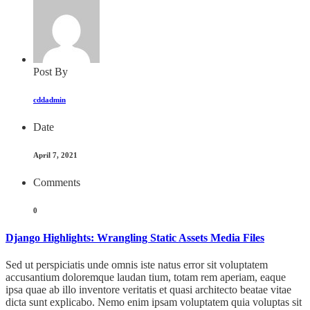
Post By
cddadmin
Date
April 7, 2021
Comments
0
Django Highlights: Wrangling Static Assets Media Files
Sed ut perspiciatis unde omnis iste natus error sit voluptatem
accusantium doloremque laudan tium, totam rem aperiam, eaque
ipsa quae ab illo inventore veritatis et quasi architecto beatae vitae
dicta sunt explicabo. Nemo enim ipsam voluptatem quia voluptas sit